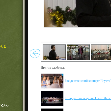
Другие альбомы:
Рождественский концерт "Фуэте
Концерт-посвящение Ольге Лепе