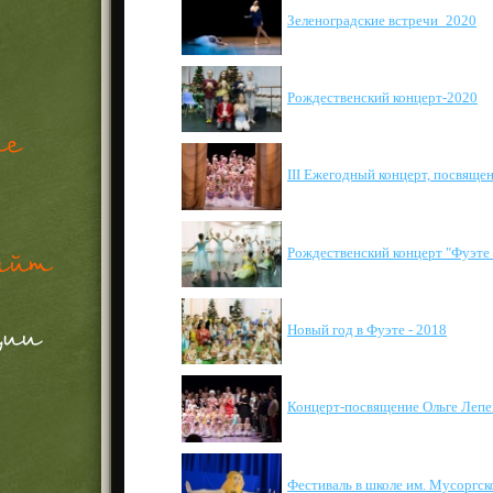
Зеленоградские встречи_2020
Рождественский концерт-2020
III Ежегодный концерт, посвяще
Рождественский концерт "Фуэте 
Новый год в Фуэте - 2018
Концерт-посвящение Ольге Лепе
Фестиваль в школе им. Мусоргск