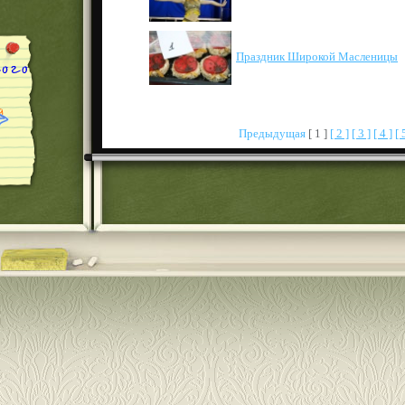
Праздник Широкой Масленицы
Предыдущая
[ 1 ]
[ 2 ]
[ 3 ]
[ 4 ]
[ 