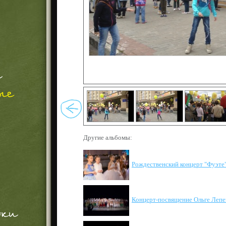
Другие альбомы:
Рождественский концерт "Фуэте
Концерт-посвящение Ольге Лепе