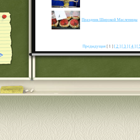
Праздник Широкой Масленицы
Предыдущая
[ 1 ]
[ 2 ]
[ 3 ]
[ 4 ]
[ 