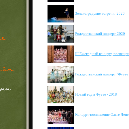
Зеленоградские встречи_2020
Рождественский концерт-2020
III Ежегодный концерт, посвяще
Рождественский концерт "Фуэте 
Новый год в Фуэте - 2018
Концерт-посвящение Ольге Лепе