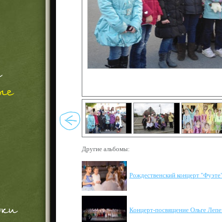
Другие альбомы:
Рождественский концерт "Фуэте
Концерт-посвящение Ольге Лепе