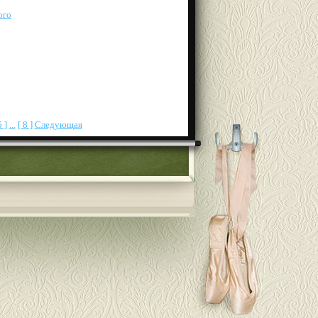
ого
5 ]
...
[ 8 ]
Следующая