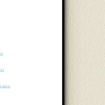
13
013
1.2013г