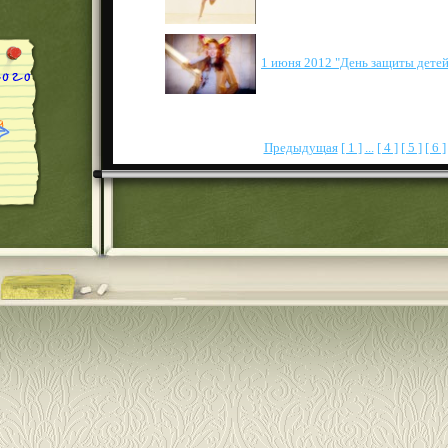
1 июня 2012 "День защиты детей
Предыдущая
[ 1 ]
...
[ 4 ]
[ 5 ]
[ 6 ]