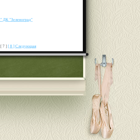
" ДК "Зеленоград"
[ 7 ]
[ 8 ]
Следующая