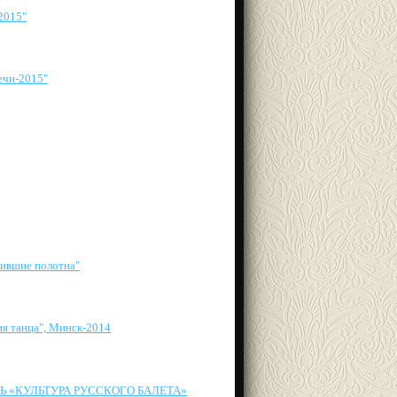
2015"
ечи-2015"
жившие полотна"
я танца", Минск-2014
 «КУЛЬТУРА РУССКОГО БАЛЕТА»