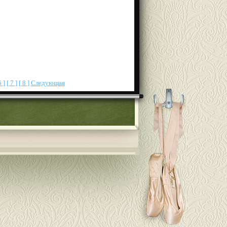
6 ]
[ 7 ]
[ 8 ]
Следующая