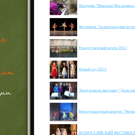
Праздник "Широкая Масленица-
Фестиваль "Зеленоградские встр
Рождественский вечер-2015
Новый год-2015
Экскурсия на выставку "Дали-о
Международный конкурс "Феери
ВСЕРОССИЙСКИЙ ФЕСТИВАЛЬ