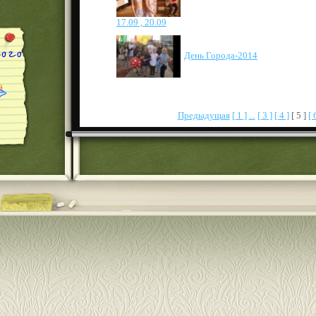
17.09 , 20.09
День Города-2014
Предыдущая
[ 1 ]
...
[ 3 ]
[ 4 ]
[ 5 ]
[ 