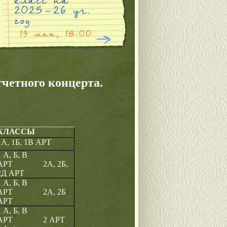
четного концерта.
КЛАССЫ
1А, 1Б, 1В АРТ
1 А, Б, В
АРТ 2А, 2Б,
2Д АРТ
1 А, Б, В
АРТ 2А, 2Б
АРТ
1 А, Б, В
АРТ 2 АРТ